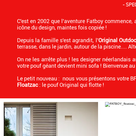
- SPE
C'est en 2002 que l'aventure Fatboy commence,
icône du design, maintes fois copiée !
Depuis la famille s'est agrandit, l'
Original Outdo
terrasse, dans le jardin, autour de la piscine.... Al
On ne les arrête plus ! les designer néerlandais 
votre pouf géant devient mini sofa ! Bienvenue au
Le petit nouveau :
nous vous présentons votre BFF
Floatzac
: le pouf Original qui flotte !