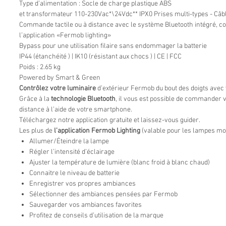
Type d’alimentation : Socle de charge plastique ABS
et transformateur 110-230Vac*\24Vdc** IPX0 Prises multi-types - Câbl
Commande tactile ou à distance avec le système Bluetooth intégré, c
l’application «Fermob lighting»
Bypass pour une utilisation filaire sans endommager la batterie
IP44 (étanchéité ) | IK10 (résistant aux chocs ) | CE | FCC
Poids : 2.65 kg
Powered by Smart & Green
Contrôlez votre luminaire
d’extérieur Fermob du bout des doigts avec
Grâce à la
technologie Bluetooth
, il vous est possible de commander
distance à l’aide de votre smartphone.
Téléchargez notre application gratuite et laissez-vous guider.
Les plus de
l’application Fermob Lighting
(valable pour les lampes mo
Allumer/Éteindre la lampe
Régler l’intensité d’éclairage
Ajuster la température de lumière (blanc froid à blanc chaud)
Connaitre le niveau de batterie
Enregistrer vos propres ambiances
Sélectionner des ambiances pensées par Fermob
Sauvegarder vos ambiances favorites
Profitez de conseils d’utilisation de la marque