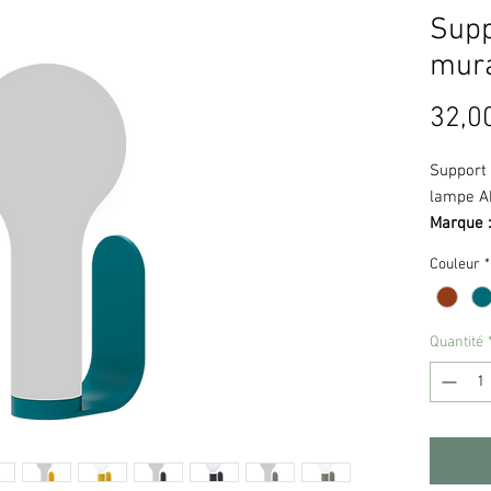
Supp
mura
32,0
Support
lampe A
Marque 
Couleur
*
Le
suppo
discret q
fixation
Quantité
double f
fournies
structur
coloris 
se fondr
apporter