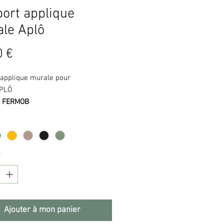
ort applique
le Aplô
Prix
0 €
 applique murale pour
PLÔ
: FERMOB
rt applique murale
se fait aussi
ue possible. Invisible, sa patte de
s'accroche à l'aide d'un adhésif
*
ace (fourni) ou de vis
(non
). L'aluminium qui compose sa
e se décline dans les mêmes
que la lampe H24 Aplô pour mieux
Ajouter à mon panier
e dans le décor ou, au choix,
 une touche colorée à votre déco.