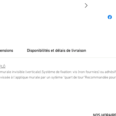
Comme po
marque, 
exigence
outdoor
aluminiu
ensions
Disponibilités et délais de livraison
APLÔ
urale invisible (verticale).Système de fixation: vis (non fournies) ou adhésif 
e vissée à l'applique murale par un sytème "quart de tour"Recommandée pou
NOS HORAIR