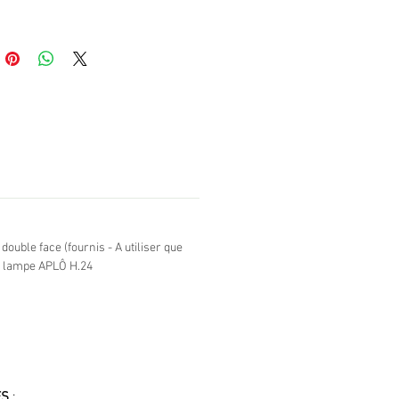
ur tous les produits de la
le design ne serait rien sans les
s de résistance aux
usages
(peinture poudre 100% polyester,
m, …).
double face (fournis - A utiliser que
r lampe APLÔ H.24
ES
: