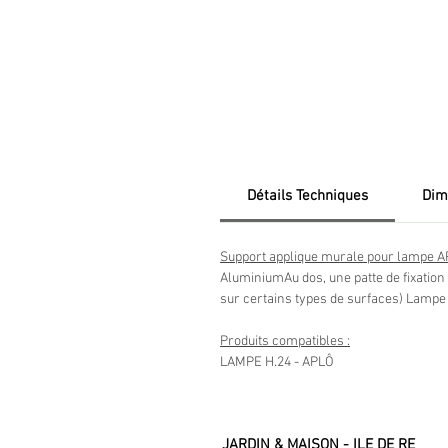
Détails Techniques
Dim
Support applique murale pour lampe 
AluminiumAu dos, une patte de fixation m
sur certains types de surfaces) Lamp
Produits compatibles :
LAMPE H.24 - APLÔ
JARDIN & MAISON - ILE DE RE