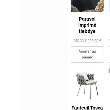
Aperçu rapide
Parasol
imprimé
tie&dye
Prix original
Prix promotio
250,00 €
200,00 €
Ajouter au
panier
Fauteuil Tosca
Aperçu rapide