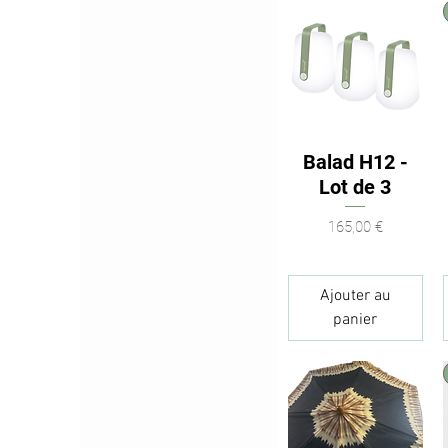
Balad H12 -
Aperçu rapide
Lot de 3
Prix
165,00 €
Ajouter au
panier