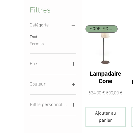
Filtres
Catégorie
MODELE D’EXPOSITION
Tout
Fermob
Prix
Lampadaire
Aperçu rapide
Cone
29 €
5 000 €
Couleur
Prix original
Prix promotio
634,00 €
500,00 €
Filtre personnalisé
Ajouter au
Fermob
panier
Assises
outdoor